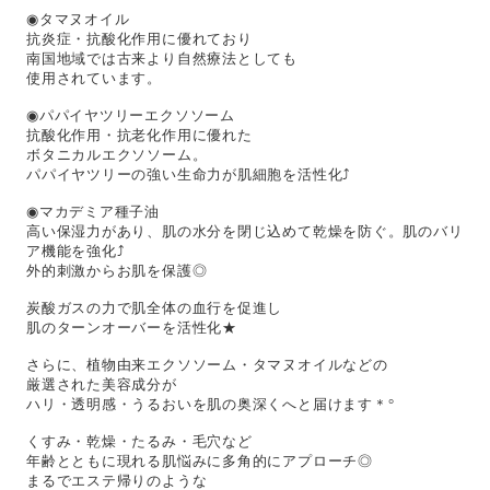
◉タマヌオイル
抗炎症・抗酸化作用に優れており
南国地域では古来より自然療法としても
使用されています。
◉パパイヤツリーエクソソーム
抗酸化作用・抗老化作用に優れた
ボタニカルエクソソーム。
パパイヤツリーの強い生命力が肌細胞を活性化⤴︎
◉マカデミア種子油
高い保湿力があり、肌の水分を閉じ込めて乾燥を防ぐ。肌のバリ
ア機能を強化⤴︎
外的刺激からお肌を保護◎
炭酸ガスの力で肌全体の血行を促進し
肌のターンオーバーを活性化★
さらに、植物由来エクソソーム・タマヌオイルなどの
厳選された美容成分が
ハリ・透明感・うるおいを肌の奥深くへと届けます＊°
くすみ・乾燥・たるみ・毛穴など
年齢とともに現れる肌悩みに多角的にアプローチ◎
まるでエステ帰りのような