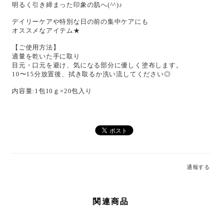
明るく引き締まった印象の肌へ(^^)♪
デイリーケアや特別な日の前の集中ケアにも
オススメなアイテム★
【ご使用方法】
適量を乾いた手に取り
目元・口元を避け、気になる部分に優しく塗布します。
10〜15分放置後、拭き取るか洗い流してください◎
内容量:1包10ｇ×20包入り
通報する
関連商品