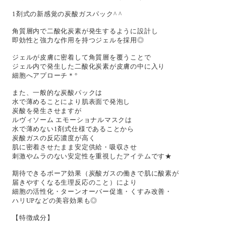
1剤式の新感覚の炭酸ガスパック^ ^
角質層内で二酸化炭素が発生するように設計し
即効性と強力な作用を持つジェルを採用◎
ジェルが皮膚に密着して角質層を覆うことで
ジェル内で発生した二酸化炭素が皮膚の中に入り
細胞へアプローチ＊°
また、一般的な炭酸パックは
水で薄めることにより肌表面で発泡し
炭酸を発生させますが
ルヴィソーム エモーショナルマスクは
水で薄めない1剤式仕様であることから
炭酸ガスの反応濃度が高く
肌に密着させたまま安定供給・吸収させ
刺激やムラのない安定性を重視したアイテムです★
期待できるボーア効果（炭酸ガスの働きで肌に酸素が
届きやすくなる生理反応のこと）により
細胞の活性化・ターンオーバー促進・くすみ改善・
ハリUPなどの美容効果も◎
【特徴成分】