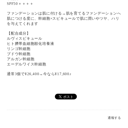
SPF50＋＋＋＋
ファンデーションは肌に付ける→肌を育てるファンデーションへ
肌につける度に、幹細胞×スピキュールで肌に潤いやツヤ、ハリ
を与えてくれます
【配合成分】
ルヴィスピキュール
ヒト臍帯血細胞順化培養液
リンゴ幹細胞
ブドウ幹細胞
アルガン幹細胞
エーデルワイス幹細胞
通常3個で¥26,400→今なら¥17,600♪
通報する