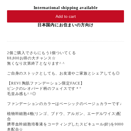
International shipping available
Add to cart
日本国内にお住まいの方向け
2個ご購入でさらにもう1個ついてくる
¥8,800お得の大チャンス☆
無くなり次第終了となります^ ^
ご自身のストックとしても、お友達やご家族とシェアしても◎
【REVI 陶肌ファンデーション限定FACE】
ピンクのレオパード柄のフェイスです＊°
毛並み感も^ ^◎
ファンデーションのカラーはベーシックのベージュカラーです♩
植物幹細胞4種(リンゴ、ブドウ、アルガン、エーデルワイス)配
合
臍帯血幹細胞培養液をコーティングしたスピキュール(針)を9000
本配合☆