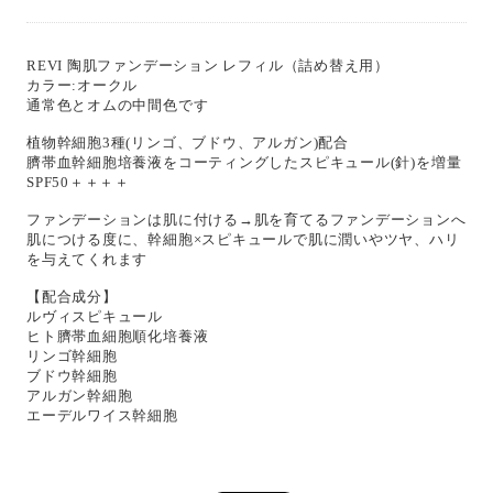
REVI 陶肌ファンデーション レフィル（詰め替え用）
カラー:オークル
通常色とオムの中間色です
植物幹細胞3種(リンゴ、ブドウ、アルガン)配合
臍帯血幹細胞培養液をコーティングしたスピキュール(針)を増量
SPF50＋＋＋＋
ファンデーションは肌に付ける→肌を育てるファンデーションへ
肌につける度に、幹細胞×スピキュールで肌に潤いやツヤ、ハリ
を与えてくれます
【配合成分】
ルヴィスピキュール
ヒト臍帯血細胞順化培養液
リンゴ幹細胞
ブドウ幹細胞
アルガン幹細胞
エーデルワイス幹細胞